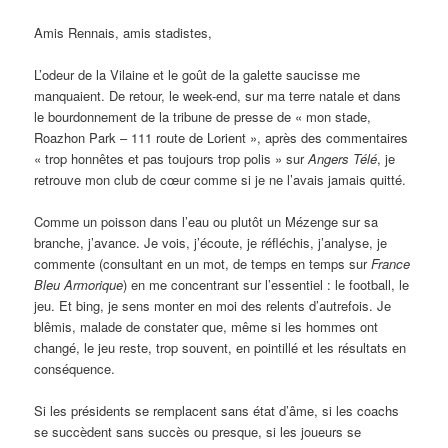
Amis Rennais, amis stadistes,
L’odeur de la Vilaine et le goût de la galette saucisse me
manquaient. De retour, le week-end, sur ma terre natale et dans
le bourdonnement de la tribune de presse de « mon stade,
Roazhon Park – 111 route de Lorient », après des commentaires
« trop honnêtes et pas toujours trop polis » sur
Angers Télé
, je
retrouve mon club de cœur comme si je ne l’avais jamais quitté.
Comme un poisson dans l’eau ou plutôt un Mézenge sur sa
branche, j’avance. Je vois, j’écoute, je réfléchis, j’analyse, je
commente (consultant en un mot, de temps en temps sur
France
Bleu Armorique
) en me concentrant sur l’essentiel : le football, le
jeu. Et bing, je sens monter en moi des relents d’autrefois. Je
blêmis, malade de constater que, même si les hommes ont
changé, le jeu reste, trop souvent, en pointillé et les résultats en
conséquence.
Si les présidents se remplacent sans état d’âme, si les coachs
se succèdent sans succès ou presque, si les joueurs se