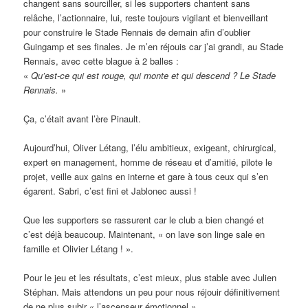
changent sans sourciller, si les supporters chantent sans
relâche, l’actionnaire, lui, reste toujours vigilant et bienveillant
pour construire le Stade Rennais de demain afin d’oublier
Guingamp et ses finales. Je m’en réjouis car j’ai grandi, au Stade
Rennais, avec cette blague à 2 balles :
«
Qu’est-ce qui est rouge, qui monte et qui descend ? Le Stade
Rennais.
»
Ça, c’était avant l’ère Pinault.
Aujourd’hui, Oliver Létang, l’élu ambitieux, exigeant, chirurgical,
expert en management, homme de réseau et d’amitié, pilote le
projet, veille aux gains en interne et gare à tous ceux qui s’en
égarent. Sabri, c’est fini et Jablonec aussi !
Que les supporters se rassurent car le club a bien changé et
c’est déjà beaucoup. Maintenant, « on lave son linge sale en
famille et Olivier Létang ! ».
Pour le jeu et les résultats, c’est mieux, plus stable avec Julien
Stéphan. Mais attendons un peu pour nous réjouir définitivement
de ne plus subir « l’ascenseur émotionnel ».