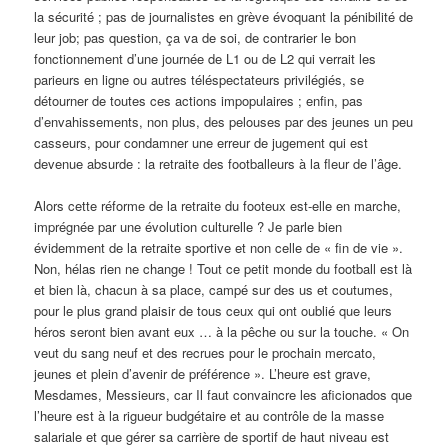
la sécurité ; pas de journalistes en grève évoquant la pénibilité de
leur job; pas question, ça va de soi, de contrarier le bon
fonctionnement d’une journée de L1 ou de L2 qui verrait les
parieurs en ligne ou autres téléspectateurs privilégiés, se
détourner de toutes ces actions impopulaires ; enfin, pas
d’envahissements, non plus, des pelouses par des jeunes un peu
casseurs, pour condamner une erreur de jugement qui est
devenue absurde : la retraite des footballeurs à la fleur de l’âge.
Alors cette réforme de la retraite du footeux est-elle en marche,
imprégnée par une évolution culturelle ? Je parle bien
évidemment de la retraite sportive et non celle de « fin de vie ».
Non, hélas rien ne change ! Tout ce petit monde du football est là
et bien là, chacun à sa place, campé sur des us et coutumes,
pour le plus grand plaisir de tous ceux qui ont oublié que leurs
héros seront bien avant eux … à la pêche ou sur la touche. « On
veut du sang neuf et des recrues pour le prochain mercato,
jeunes et plein d’avenir de préférence ». L’heure est grave,
Mesdames, Messieurs, car Il faut convaincre les aficionados que
l’heure est à la rigueur budgétaire et au contrôle de la masse
salariale et que gérer sa carrière de sportif de haut niveau est