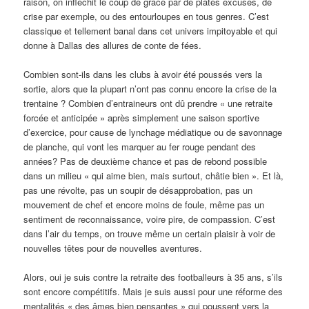
raison, on infléchit le coup de grâce par de plates excuses, de
crise par exemple, ou des entourloupes en tous genres. C’est
classique et tellement banal dans cet univers impitoyable et qui
donne à Dallas des allures de conte de fées.
Combien sont-ils dans les clubs à avoir été poussés vers la
sortie, alors que la plupart n’ont pas connu encore la crise de la
trentaine ? Combien d’entraineurs ont dû prendre « une retraite
forcée et anticipée » après simplement une saison sportive
d’exercice, pour cause de lynchage médiatique ou de savonnage
de planche, qui vont les marquer au fer rouge pendant des
années? Pas de deuxième chance et pas de rebond possible
dans un milieu « qui aime bien, mais surtout, châtie bien ». Et là,
pas une révolte, pas un soupir de désapprobation, pas un
mouvement de chef et encore moins de foule, même pas un
sentiment de reconnaissance, voire pire, de compassion. C’est
dans l’air du temps, on trouve même un certain plaisir à voir de
nouvelles têtes pour de nouvelles aventures.
Alors, oui je suis contre la retraite des footballeurs à 35 ans, s’ils
sont encore compétitifs. Mais je suis aussi pour une réforme des
mentalités « des âmes bien pensantes » qui poussent vers la