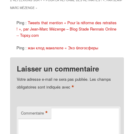
2 RÉFLEXIONS SUR «
« POUR LA RÉFORME DES RETRAITES ! », PAR JEAN-
MARC MÉZENGE
»
Ping :
Tweets that mention « Pour la réforme des retraites
! », par Jean-Marc Mézenge – Blog Stade Rennais Online
-- Topsy.com
Ping :
жан клод макелеле « Эхо блогосферы
Laisser un commentaire
Votre adresse e-mail ne sera pas publiée.
Les champs
*
obligatoires sont indiqués avec
*
Commentaire