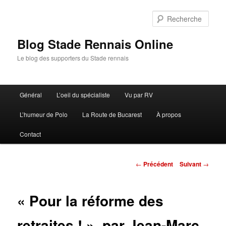
Aller
au
Rech
contenu
principal
Blog Stade Rennais Online
Le blog des supporters du Stade rennais
Menu
Général
L’oeil du spécialiste
Vu par RV
principal
L’humeur de Polo
La Route de Bucarest
À propos
Contact
Navigation
←
Précédent
Suivant
→
des
articles
« Pour la réforme des
retraites ! », par Jean-Marc