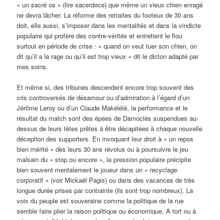
« un sacré os » (lire sacerdoce) que même un vieux chien enragé
ne devra lâcher. La réforme des retraites du footeux de 30 ans
doit, elle aussi, s’imposer dans les mentalités et dans la vindicte
populaire qui profère des contre-vérités et entretient le flou
surtout en période de crise : « quand on veut tuer son chien, on
dit qu’il a la rage ou qu’il est trop vieux » dit le dicton adapté par
mes soins.
Et même si, des tribunes descendent encore trop souvent des
cris controversés de désamour ou d’admiration à l’égard d’un
Jérôme Leroy ou d’un Claude Makélélé, la performance et le
résultat du match sont des épées de Damoclès suspendues au-
dessus de leurs têtes prêtes à être décapitées à chaque nouvelle
déception des supporters. En invoquant leur droit à « un repos
bien mérité » dès leurs 30 ans révolus ou à poursuivre le jeu
malsain du « stop ou encore », la pression populaire précipite
bien souvent mentalement le joueur dans un « recyclage
corporatif » (voir Mickaël Pagis) ou dans des vacances de très
longue durée prises par contrainte (ils sont trop nombreux). La
voix du peuple est souveraine comme la politique de la rue
semble faire plier la raison politique ou économique. A tort ou à