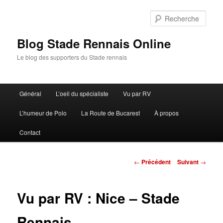
Aller
au
Rech
contenu
principal
Blog Stade Rennais Online
Le blog des supporters du Stade rennais
Menu
Général
L’oeil du spécialiste
Vu par RV
principal
L’humeur de Polo
La Route de Bucarest
À propos
Contact
Navigation
←
Précédent
Suivant
→
des
articles
Vu par RV : Nice – Stade
Rennais