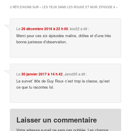
2 RÉFLEXIONS SUR «
LES YEUX DANS LES ROUGE ET NOIR, ÉPISODE 6
»
Le
26 décembre 2016 à 22 h 00
,
kco22
a dit :
Merci pour ces six épisodes malins, drôles et d’une très
bonne justesse d’observation.
Le
30 janvier 2017 à 14 h 42
,
Jarod35
a dit :
Le survet’ 80s de Guy Roux c’est trop la classe, qu’est
ce que tu racontes lol.
Laisser un commentaire
Votre adresse e-mail ne sera pas publiée.
Les champs