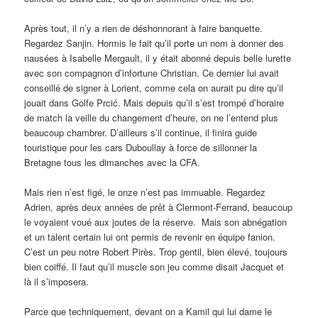
Après tout, il n’y a rien de déshonnorant à faire banquette.
Regardez Sanjin. Hormis le fait qu’il porte un nom à donner des
nausées à Isabelle Mergault, il y était abonné depuis belle lurette
avec son compagnon d’infortune Christian. Ce dernier lui avait
conseillé de signer à Lorient, comme cela on aurait pu dire qu’il
jouait dans Golfe Prcić. Mais depuis qu’il s’est trompé d’horaire
de match la veille du changement d’heure, on ne l’entend plus
beaucoup chambrer. D’ailleurs s’il continue, il finira guide
touristique pour les cars Duboullay à force de sillonner la
Bretagne tous les dimanches avec la CFA.
Mais rien n’est figé, le onze n’est pas immuable. Regardez
Adrien, après deux années de prêt à Clermont-Ferrand, beaucoup
le voyaient voué aux joutes de la réserve. Mais son abnégation
et un talent certain lui ont permis de revenir en équipe fanion.
C’est un peu notre Robert Pirès. Trop gentil, bien élevé, toujours
bien coiffé. Il faut qu’il muscle son jeu comme disait Jacquet et
là il s’imposera.
Parce que techniquement, devant on a Kamil qui lui dame le