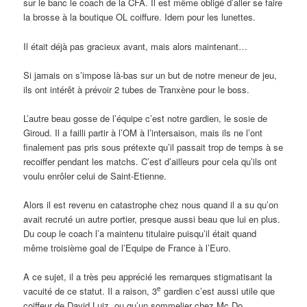
sur le banc le coach de la CFA. Il est même obligé d’aller se faire
la brosse à la boutique OL coiffure. Idem pour les lunettes.
Il était déjà pas gracieux avant, mais alors maintenant…
Si jamais on s’impose là-bas sur un but de notre meneur de jeu,
ils ont intérêt à prévoir 2 tubes de Tranxène pour le boss.
L’autre beau gosse de l’équipe c’est notre gardien, le sosie de
Giroud. Il a failli partir à l’OM à l’intersaison, mais ils ne l’ont
finalement pas pris sous prétexte qu’il passait trop de temps à se
recoiffer pendant les matchs. C’est d’ailleurs pour cela qu’ils ont
voulu enrôler celui de Saint-Etienne.
Alors il est revenu en catastrophe chez nous quand il a su qu’on
avait recruté un autre portier, presque aussi beau que lui en plus.
Du coup le coach l’a maintenu titulaire puisqu’il était quand
même troisième goal de l’Equipe de France à l’Euro.
A ce sujet, il a très peu apprécié les remarques stigmatisant la
e
vacuité de ce statut. Il a raison, 3
gardien c’est aussi utile que
coiffeur de David Luiz, ou qu’un sommelier chez Mc Do.