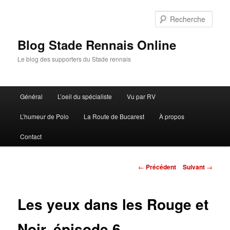
Aller
au
Rech
contenu
principal
Blog Stade Rennais Online
Le blog des supporters du Stade rennais
Menu
Général
L’oeil du spécialiste
Vu par RV
principal
L’humeur de Polo
La Route de Bucarest
À propos
Contact
Navigation
←
Précédent
Suivant
→
des
articles
Les yeux dans les Rouge et
Noir, épisode 6