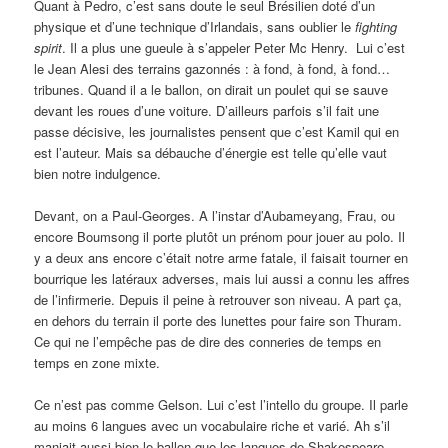
Quant à Pedro, c’est sans doute le seul Brésilien doté d’un
physique et d’une technique d’Irlandais, sans oublier le
fighting
spirit
. Il a plus une gueule à s’appeler Peter Mc Henry. Lui c’est
le Jean Alesi des terrains gazonnés : à fond, à fond, à fond…
tribunes. Quand il a le ballon, on dirait un poulet qui se sauve
devant les roues d’une voiture. D’ailleurs parfois s’il fait une
passe décisive, les journalistes pensent que c’est Kamil qui en
est l’auteur. Mais sa débauche d’énergie est telle qu’elle vaut
bien notre indulgence.
Devant, on a Paul-Georges. A l’instar d’Aubameyang, Frau, ou
encore Boumsong il porte plutôt un prénom pour jouer au polo. Il
y a deux ans encore c’était notre arme fatale, il faisait tourner en
bourrique les latéraux adverses, mais lui aussi a connu les affres
de l’infirmerie. Depuis il peine à retrouver son niveau. A part ça,
en dehors du terrain il porte des lunettes pour faire son Thuram.
Ce qui ne l’empêche pas de dire des conneries de temps en
temps en zone mixte.
Ce n’est pas comme Gelson. Lui c’est l’intello du groupe. Il parle
au moins 6 langues avec un vocabulaire riche et varié. Ah s’il
maniait aussi bien le ballon que les langues de Shakespeare,